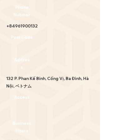
Phone
Nubmer
+84961900132
Post Code
Addres
s
132 P. Phan Kế Bính, Cống Vị, Ba Đình, Hà
Nội, ベトナム
Access
Business
Hours