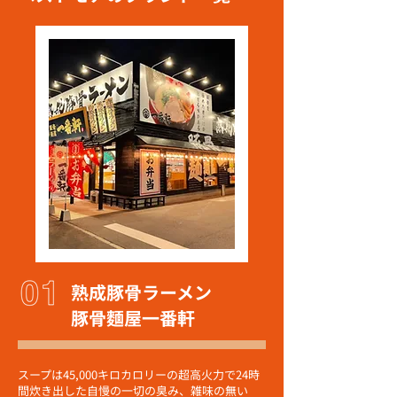
熟成豚骨ラーメン
豚骨麵屋一番軒
スープは45,000キロカロリーの超高火力で24時
間炊き出した自慢の一切の臭み、雑味の無い