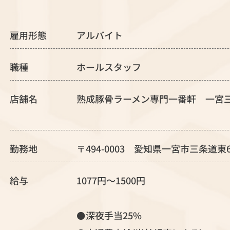
雇用形態
アルバイト
職種
ホールスタッフ
店舗名
熟成豚骨ラーメン専門一番軒 一宮
勤務地
〒494-0003 愛知県一宮市三条道東
給与
1077円～1500円
⚫️深夜手当25%