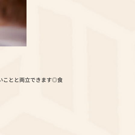
！
いことと両立できます◎食