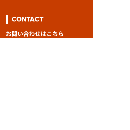
CONTACT
お問い合わせはこちら
期間限定 台湾豚骨ラー
名東豚骨ちゃん
メン販売開始
店 閉店のお知ら
店舗に関するお問い合わせ
採用に関するお問い合わせ
フランチャイズのお問い合わせ
企業に関するお問い合わせ