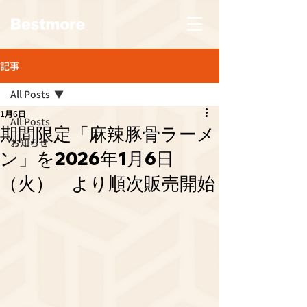
記事
All Posts
1月6日
All Posts
期間限定「麻辣豚骨ラーメ
お知らせ
ン」を2026年1月6日
（火） より順次販売開始