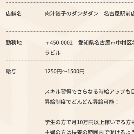
店舗名
肉汁餃子のダンダダン 名古屋駅前
勤務地
〒450-0002 愛知県名古屋市中村
ラビル
給与
1250円～1500円
スキル習得でさらなる時給アップも
昇給制度でどんどん昇給可能！
学生の方で月10万円以上稼いでる方
主婦の方は扶養の範囲内で働けるよ