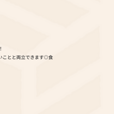
！
いことと両立できます◎食