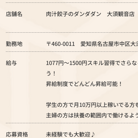
店舗名
肉汁餃子のダンダダン 大須観音店
勤務地
〒460-0011 愛知県名古屋市中区大須
給与
1077円～1500円スキル習得でさ
う！
昇給制度でどんどん昇給可能！
学生の方で月10万円以上稼いでる方
主婦の方は扶養の範囲内で働けるよ
応募資格
未経験でも大歓迎♪