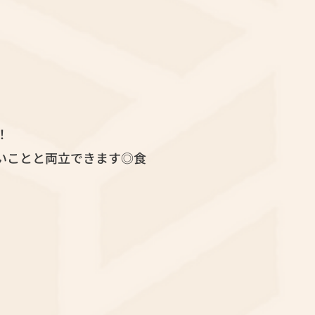
！
いことと両立できます◎食