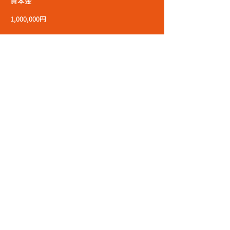
資本金
1,000,000円
社員数
100名
所在地
〒462-0841 愛知県名古屋市北区黒川本通3-40-
1 2F
TEL
052-934-7746
エントリーはこちら