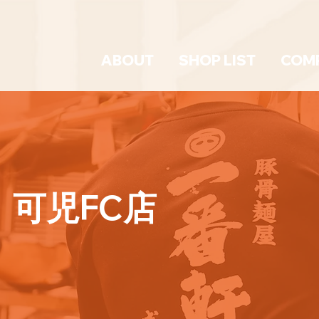
ABOUT
SHOP LIST
COM
可児FC店