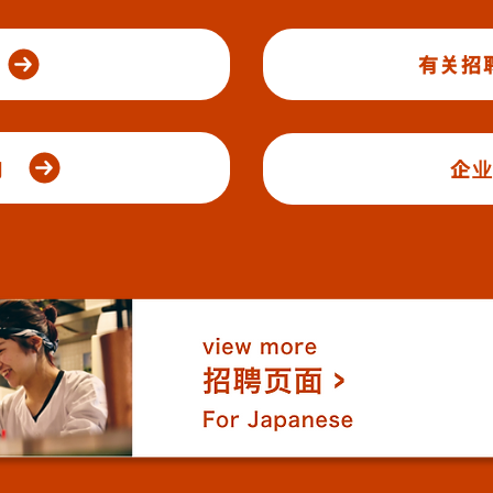
有关招
询
企