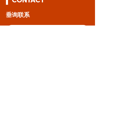
CONTACT
垂询联系
店铺咨询
有关招聘的询问
特许经营咨询
企业咨询