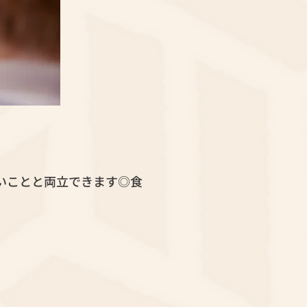
！
いことと両立できます◎食