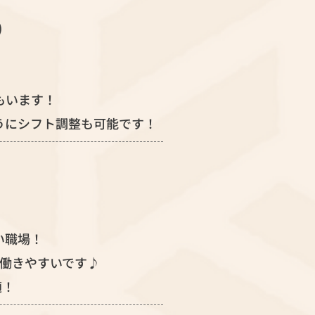
)
もいます！
うにシフト調整も可能です！
い職場！
も働きやすいです♪
適！