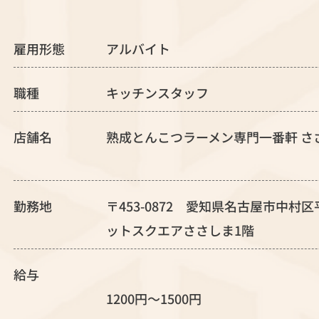
雇用形態
アルバイト
職種
キッチンスタッフ
店舗名
熟成とんこつラーメン専門一番軒 さ
勤務地
〒453-0872 愛知県名古屋市中村区
ットスクエアささしま1階
給与
1200円～1500円