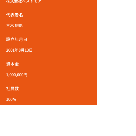
株式会社ベストモア
代表者名
三木 規彰
設立年月日
2001年8月13日
資本金
1,000,000円
社員数
100名
所在地
〒462-0841 愛知県名古屋市北区黒川本通3-40-
1 2F